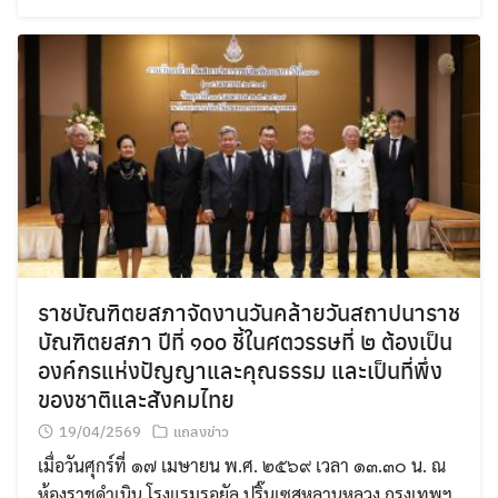
ราชบัณฑิตยสภาจัดงานวันคล้ายวันสถาปนาราช
บัณฑิตยสภา ปีที่ ๑๐๐ ชี้ในศตวรรษที่ ๒ ต้องเป็น
องค์กรแห่งปัญญาและคุณธรรม และเป็นที่พึ่ง
ของชาติและสังคมไทย
19/04/2569
แถลงข่าว
เมื่อวันศุกร์ที่ ๑๗ เมษายน พ.ศ. ๒๕๖๙ เวลา ๑๓.๓๐ น. ณ
ห้องราชดำเนิน โรงแรมรอยัล ปริ๊นเซสหลานหลวง กรุงเทพฯ