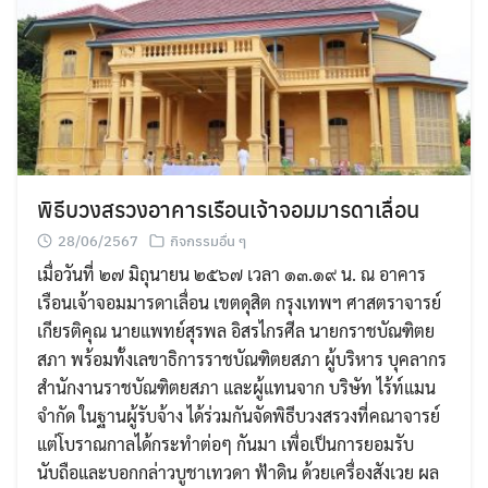
พิธีบวงสรวงอาคารเรือนเจ้าจอมมารดาเลื่อน
28/06/2567
กิจกรรมอื่น ๆ
เมื่อวันที่ ๒๗ มิถุนายน ๒๕๖๗ เวลา ๑๓.๑๙ น. ณ อาคาร
เรือนเจ้าจอมมารดาเลื่อน เขตดุสิต กรุงเทพฯ ศาสตราจารย์
เกียรติคุณ นายแพทย์สุรพล อิสรไกรศีล นายกราชบัณฑิตย
Search
สภา พร้อมทั้งเลขาธิการราชบัณฑิตยสภา ผู้บริหาร บุคลากร
Search
for:
สำนักงานราชบัณฑิตยสภา และผู้แทนจาก บริษัท ไร้ท์แมน
จำกัด ในฐานผู้รับจ้าง ได้ร่วมกันจัดพิธีบวงสรวงที่คณาจารย์
แต่โบราณกาลได้กระทำต่อๆ กันมา เพื่อเป็นการยอมรับ
นับถือและบอกกล่าวบูชาเทวดา ฟ้าดิน ด้วยเครื่องสังเวย ผล