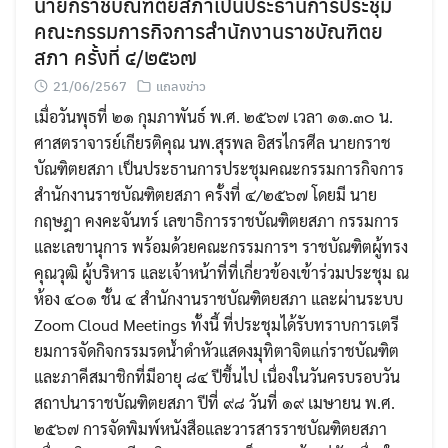
นายกราชบัณฑิตยสภาเป็นประธานการประชุม
คณะกรรมการกิจการสำนักงานราชบัณฑิตย
สภา ครั้งที่ ๔/๒๕๖๗
21/06/2567
แถลงข่าว
เมื่อวันพุธที่ ๒๑ กุมภาพันธ์ พ.ศ. ๒๕๖๗ เวลา ๑๑.๓๐ น.
ศาสตราจารย์เกียรติคุณ นพ.สุรพล อิสรไกรศีล นายกราช
บัณฑิตยสภา เป็นประธานการประชุมคณะกรรมการกิจการ
สำนักงานราชบัณฑิตยสภา ครั้งที่ ๔/๒๕๖๗ โดยมี นาย
กฤษฎา คงคะจันทร์ เลขาธิการราชบัณฑิตยสภา กรรมการ
และเลขานุการ พร้อมด้วยคณะกรรมการฯ ราชบัณฑิตผู้ทรง
คุณวุฒิ ผู้บริหาร และเจ้าหน้าที่ที่เกี่ยวข้องเข้าร่วมประชุม ณ
ห้อง ๔๐๑ ชั้น ๔ สำนักงานราชบัณฑิตยสภา และผ่านระบบ
Zoom Cloud Meetings ทั้งนี้ ที่ประชุมได้รับทราบการเตรี
ยมการจัดกิจกรรมรดน้ำดำหัวแสดงมุทิตาจิตแก่ราชบัณฑิต
และภาคีสมาชิกที่มีอายุ ๘๔ ปีขึ้นไป เนื่องในวันครบรอบวัน
สถาปนาราชบัณฑิตยสภา ปีที่ ๙๘ วันที่ ๑๙ เมษายน พ.ศ.
๒๕๖๗ การจัดพิมพ์หนังสือและวารสารราชบัณฑิตยสภา