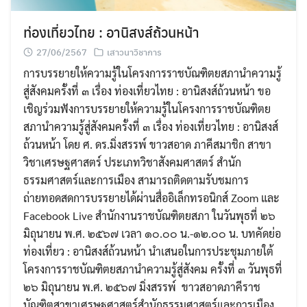
ท่องเที่ยวไทย : อานิสงส์ถ้วนหน้า
27/06/2567
เสาวนาวิชาการ
การบรรยายให้ความรู้ในโครงการราชบัณฑิตยสภานำความรู้
สู่สังคมครั้งที่ ๓ เรื่อง ท่องเที่ยวไทย : อานิสงส์ถ้วนหน้า ขอ
เชิญร่วมฟังการบรรยายให้ความรู้ในโครงการราชบัณฑิตย
สภานำความรู้สู่สังคมครั้งที่ ๓ เรื่อง ท่องเที่ยวไทย : อานิสงส์
ถ้วนหน้า โดย ศ. ดร.มิ่งสรรพ์ ขาวสอาด ภาคีสมาชิก สาขา
วิชาเศรษฐศาสตร์ ประเภทวิชาสังคมศาสตร์ สำนัก
ธรรมศาสตร์และการเมือง สามารถติดตามรับชมการ
ถ่ายทอดสดการบรรยายได้ผ่านสื่ออิเล็กทรอนิกส์ Zoom และ
Facebook Live สำนักงานราชบัณฑิตยสภา ในวันพุธที่ ๒๖
มิถุนายน พ.ศ. ๒๕๖๗ เวลา ๑๐.๐๐ น.-๑๒.๐๐ น. บทคัดย่อ
ท่องเที่ยว : อานิสงส์ถ้วนหน้า นำเสนอในการประชุมภายใต้
โครงการราชบัณฑิตยสภานำความรู้สู่สังคม ครั้งที่ ๓ วันพุธที่
๒๖ มิถุนายน พ.ศ. ๒๕๖๗ มิ่งสรรพ์ ขาวสอาดภาคีราช
บัณฑิตสาขาเศรษฐศาสตร์สำนักธรรมศาสตร์และการเมือง