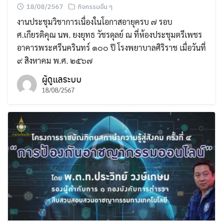
18/08/2567
กิจกรรมอื่น ๆ
งานประชุมวิชาการเนื่องในโอกาสอายุครบ ๗ รอบ
ศ.เกียรติคุณ นพ. ยงยุทธ วัชรดุลย์ ณ ที่ห้องประชุมตรีเพชร
อาคารพระศรีนครินทร์ ๑๐๐ ปี โรงพยาบาลศิริราช เมื่อวันที่
๙ สิงหาคม พ.ศ. ๒๕๖๗
ผู้ดูแลระบบ
18/08/2567