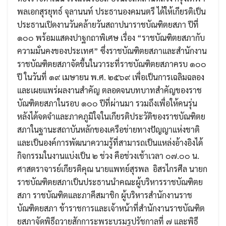
พลเอกสุรยุทธ์ จุลานนท์ ประธานองคมนตรี ได้ให้เกียรติเป็น
ประธานเปิดงานวันคล้ายวันสถาปนาราชบัณฑิตยสภา ปีที่
๑๐๐ พร้อมแสดงปาฐกถาพิเศษ เรื่อง “ราชบัณฑิตยสภากับ
ความมั่นคงของประเทศ” ซึ่งราชบัณฑิตยสภาและสำนักงาน
ราชบัณฑิตยสภาจัดขึ้นในวาระที่ราชบัณฑิตยสภาครบ ๑๐๐
ปี ในวันที่ ๑๙ เมษายน พ.ศ. ๒๕๖๙ เพื่อเป็นการเฉลิมฉลอง
และเผยแพร่ผลงานสําคัญ ตลอดจนบทบาทสำคัญของราช
บัณฑิตยสภาในรอบ ๑๐๐ ปีที่ผ่านมา รวมถึงเพื่อให้คนรุ่น
หลังได้จดจำและภาคภูมิใจในเกียรติประวัติของราชบัณฑิตย
สภาในฐานะสถาบันหลักของเครือข่ายทางปัญญาแห่งชาติ
และเป็นองค์การพัฒนาความรู้ที่สามารถเป็นแหล่งอ้างอิงได้
กิจกรรมในงานแบ่งเป็น ๒ ช่วง คือช่วงเช้าเวลา ๐๗.๐๐ น.
ศาสตราจารย์เกียรติคุณ นายแพทย์สุรพล อิสรไกรศีล นายก
ราชบัณฑิตยสภาเป็นประธานนำคณะผู้บริหารราชบัณฑิตย
สภา ราชบัณฑิตและภาคีสมาชิก ผู้บริหารสำนักงานราช
บัณฑิตยสภา ข้าราชการและเจ้าหน้าที่สำนักงานราชบัณฑิต
ยสภาจัดพิธีถวายสักการะพระบรมรูปรัชกาลที่ ๗ และพิธี