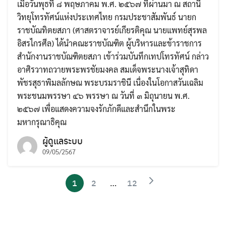
เมื่อวันพุธที่ ๘ พฤษภาคม พ.ศ. ๒๕๖๗ ที่ผ่านมา ณ สถานี
วิทยุโทรทัศน์แห่งประเทศไทย กรมประชาสัมพันธ์ นายก
ราชบัณทิตยสภา (ศาสตราจารย์เกียรติคุณ นายแพทย์สุรพล
อิสรไกรศีล) ได้นำคณะราชบัณฑิต ผู้บริหารและข้าราชการ
สำนักงานราชบัณฑิตยสภา เข้าร่วมบันทึกเทปโทรทัศน์ กล่าว
อาศิรวาทถวายพระพรชัยมงคล สมเด็จพระนางเจ้าสุทิดา
พัชรสุธาพิมลลักษณ พระบรมราชินี เนื่องในโอกาสวันเฉลิม
พระชนมพรรษา ๔๖ พรรษา ณ วันที่ ๓ มิถุนายน พ.ศ.
๒๕๖๗ เพื่อแสดงความจงรักภักดีและสำนึกในพระ
มหากรุณาธิคุณ
ผู้ดูแลระบบ
09/05/2567
1
2
…
12