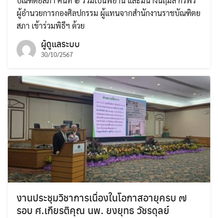
บัณฑิตยสภา คนที่ ๒ ร่วมเป็นพยาน และมีนางนฤมล กรีพร
ผู้อำนวยการกองศิลปกรรม ผู้แทนจากสำนักงานราชบัณฑิตย
สภา เข้าร่วมพิธีฯ ด้วย
ผู้ดูแลระบบ
30/10/2567
งานประชุมวิชาการเนื่องในโอกาสอายุครบ ๗
รอบ ศ.เกียรติคุณ นพ. ยงยุทธ วัชรดุลย์