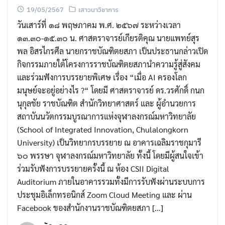
19/05/2567
เสาวนาวิชาการ
วันเสาร์ที่ ๑๘ พฤษภาคม พ.ศ. ๒๕๖๗ ระหว่างเวลา
๑๓.๓๐-๑๕.๓๐ น. ศาสตราจารย์เกียรติคุณ นายแพทย์สุร
พล อิสรไกรศีล นายกราชบัณฑิตยสภา เป็นประธานกล่าวเปิด
กิจกรรมภายใต้โครงการราชบัณฑิตยสภานำความรู้สู่สังคม
และร่วมฟังการบรรยายพิเศษ เรื่อง “เมื่อ AI ครองโลก
มนุษย์จะอยู่อย่างไร ?“ โดยมี ศาสตราจารย์ ดร.วรศักดิ์ กนก
นุกุลชัย ราชบัณฑิต สำนักวิทยาศาสตร์ และ ผู้อำนวยการ
สถาบันนวัตกรรมบูรณาการแห่งจุฬาลงกรณ์มหาวิทยาลัย
(School of Integrated Innovation, Chulalongkorn
University) เป็นวิทยากรบรรยาย ณ อาคารเฉลิมราชกุมารี
๖๐ พรรษา จุฬาลงกรณ์มหาวิทยาลัย ทั้งนี้ โดยมีผู้สนใจเข้า
ร่วมรับฟังการบรรยายครั้งนี้ ณ ห้อง CSII Digital
Auditorium ภายในอาคารรวมทั้งมีการรับฟังผ่านระบบการ
ประชุมอิเล็กทรอนิกส์ Zoom Cloud Meeting และ ผ่าน
Facebook ของสำนักงานราชบัณฑิตยสภา […]