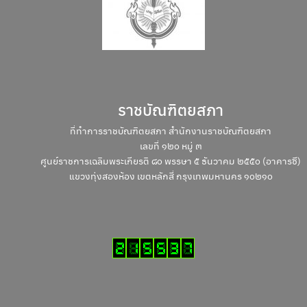
ราชบัณฑิตยสภา
ที่ทำการราชบัณฑิตยสภา สำนักงานราชบัณฑิตยสภา
เลขที่ ๑๒๐ หมู่ ๓
ศูนย์ราชการเฉลิมพระเกียรติ ๘๐ พรรษา ๕ ธันวาคม ๒๕๕๐ (อาคารซี)
แขวงทุ่งสองห้อง เขตหลักสี่ กรุงเทพมหานคร ๑๐๒๑๐