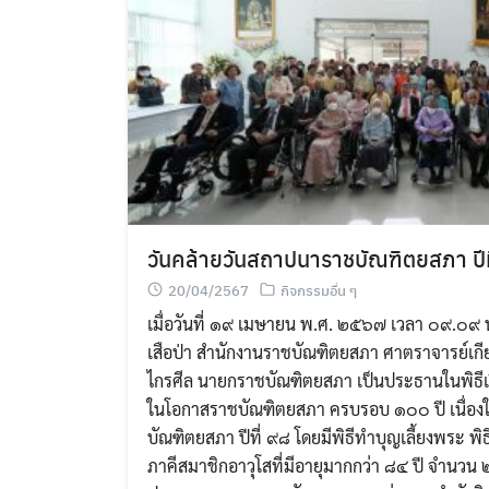
วันคล้ายวันสถาปนาราชบัณฑิตยสภา ปีท
20/04/2567
กิจกรรมอื่น ๆ
เมื่อวันที่ ๑๙ เมษายน พ.ศ. ๒๕๖๗ เวลา ๐๙.๐
เสือป่า สำนักงานราชบัณฑิตยสภา ศาตราจารย์เกี
ไกรศีล นายกราชบัณฑิตยสภา เป็นประธานในพิธีเป
ในโอกาสราชบัณฑิตยสภา ครบรอบ ๑๐๐ ปี เนื่อง
บัณฑิตยสภา ปีที่ ๙๘ โดยมีพิธีทำบุญเลี้ยงพระ 
ภาคีสมาชิกอาวุโสที่มีอายุมากกว่า ๘๔ ปี จำนวน ๒