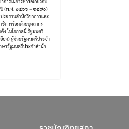
าการในการหารือเกี่ยวกับ
 ปี (พ.ศ. ๒๕๖๖ – ๒๕๗๐)
ย ประธานสำนักวิชาการและ
ชิก พร้อมด้วยบุคลากร
ั่ง ในโอกาสนี้ รัฐมนตรี
ียด) ผู้ช่วยรัฐมนตรีประจำ
ปรึกษารัฐมนตรีประจำสำนัก
ราชบัณฑิตยสภา