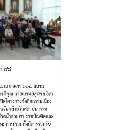
ี่ ๙๘
๙ น. ณ อาคาร ๖๐๙ สนาม
ยรติคุณ นายแพทย์สุรพล อิสร
Search
ิดโครงการจัดกิจกรรมเนื่อง
Search
for:
ในวันคล้ายวันสถาปนาราช
พิธีรดน้ำอวยพร ราชบัณฑิตและ
๔ ท่าน รวมทั้งมีการร่วมรับ