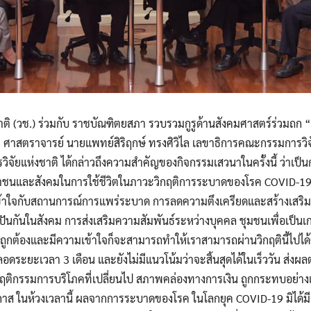
Search
Search
for:
าติ (วช.) ร่วมกับ ราชบัณฑิตยสภา รวบรวมกูรูด้านสังคมศาสตร์ร่วมถก “จ
ศาสตราจารย์ นายแพทย์สิริฤกษ์ ทรงศิวิไล เลขาธิการคณะกรรมการวิจัยแ
ัยแห่งชาติ ได้กล่าวถึงความสำคัญของกิจกรรมเสวนาในครั้งนี้ ว่าเป็นกา
ชาชนและสังคมในการใช้ชีวิตในภาวะวิกฤติการระบาดของโรค COVID-19
ใจกับสถานการณ์การแพร่ระบาด การลดความตึงเครียดและสร้างเสริมภู
่งปันกันในสังคม การส่งเสริมความสัมพันธ์ระหว่างบุคคล ชุมชนเพื่อเป็
ลที่ถูกต้องและมีความเข้าใจก็จะสามารถทำให้เราสามารถผ่านวิกฤตินี้ไป
ดระยะเวลา 3 เดือน และยังไม่มีแนวโน้มว่าจะสิ้นสุดได้ในเร็ววัน ส่งผลต
ฤติกรรมการบริโภคที่เปลี่ยนไป สภาพคล่องทางการเงิน ถูกกระทบอย่างเป็
อกาส ในห้วงเวลานี้ ผลจากการระบาดของโรค ในโลกยุค COVID-19 มิได้ม