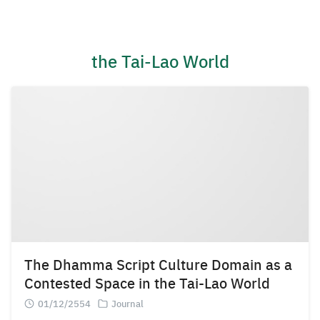
Skip
to
content
the Tai-Lao World
The Dhamma Script Culture Domain as a
Contested Space in the Tai-Lao World
01/12/2554
Journal