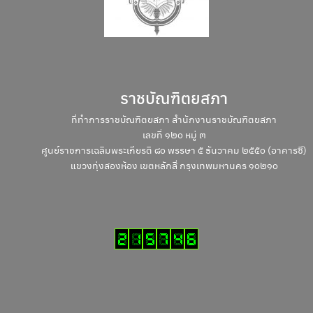
ราชบัณฑิตยสภา
ที่ทำการราชบัณฑิตยสภา สำนักงานราชบัณฑิตยสภา
เลขที่ ๑๒๐ หมู่ ๓
ศูนย์ราชการเฉลิมพระเกียรติ ๘๐ พรรษา ๕ ธันวาคม ๒๕๕๐ (อาคารซี)
แขวงทุ่งสองห้อง เขตหลักสี่ กรุงเทพมหานคร ๑๐๒๑๐