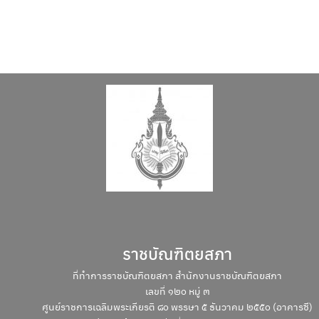
Search
Search
for:
ราชบัณฑิตยสภา
ที่ทำการราชบัณฑิตยสภา สำนักงานราชบัณฑิตยสภา
เลขที่ ๑๒๐ หมู่ ๓
ศูนย์ราชการเฉลิมพระเกียรติ ๘๐ พรรษา ๕ ธันวาคม ๒๕๕๐ (อาคารซี)