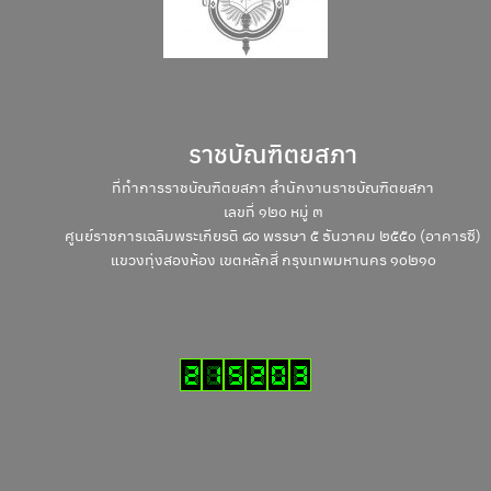
ราชบัณฑิตยสภา
ที่ทำการราชบัณฑิตยสภา สำนักงานราชบัณฑิตยสภา
เลขที่ ๑๒๐ หมู่ ๓
ศูนย์ราชการเฉลิมพระเกียรติ ๘๐ พรรษา ๕ ธันวาคม ๒๕๕๐ (อาคารซี)
แขวงทุ่งสองห้อง เขตหลักสี่ กรุงเทพมหานคร ๑๐๒๑๐