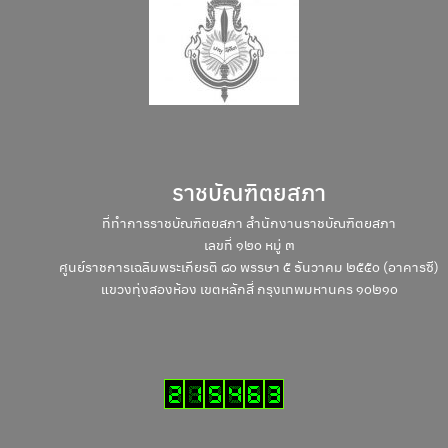
ราชบัณฑิตยสภา
ที่ทำการราชบัณฑิตยสภา สำนักงานราชบัณฑิตยสภา
เลขที่ ๑๒๐ หมู่ ๓
ศูนย์ราชการเฉลิมพระเกียรติ ๘๐ พรรษา ๕ ธันวาคม ๒๕๕๐ (อาคารซี)
แขวงทุ่งสองห้อง เขตหลักสี่ กรุงเทพมหานคร ๑๐๒๑๐