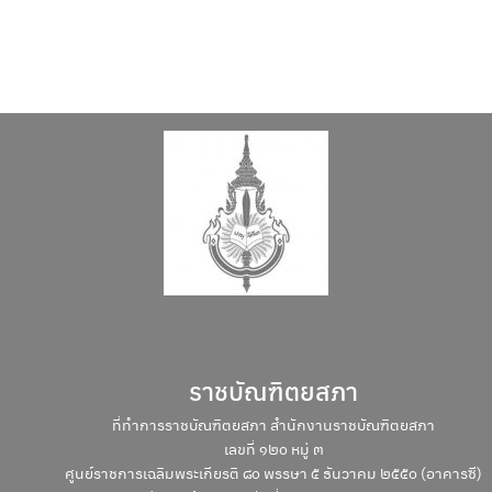
Search
Search
for:
ราชบัณฑิตยสภา
ที่ทำการราชบัณฑิตยสภา สำนักงานราชบัณฑิตยสภา
เลขที่ ๑๒๐ หมู่ ๓
ศูนย์ราชการเฉลิมพระเกียรติ ๘๐ พรรษา ๕ ธันวาคม ๒๕๕๐ (อาคารซี)