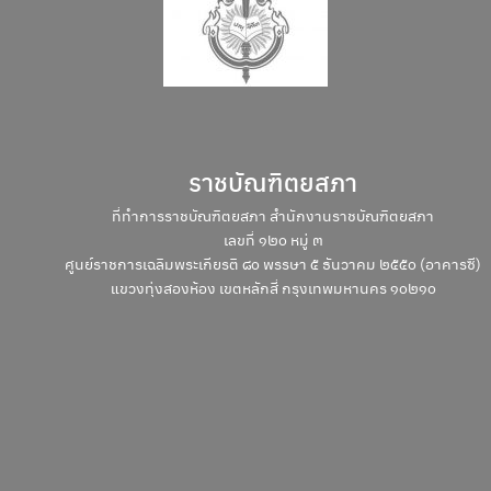
Search
Search
for:
ราชบัณฑิตยสภา
ที่ทำการราชบัณฑิตยสภา สำนักงานราชบัณฑิตยสภา
เลขที่ ๑๒๐ หมู่ ๓
ศูนย์ราชการเฉลิมพระเกียรติ ๘๐ พรรษา ๕ ธันวาคม ๒๕๕๐ (อาคารซี)
แขวงทุ่งสองห้อง เขตหลักสี่ กรุงเทพมหานคร ๑๐๒๑๐