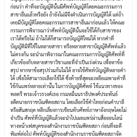
ก่อนว่า คำที่จะบัญญัตินั้นมีศัพท์บัญญัติโดยคณะกรรมการ
สาขาอื่นแล้วหรือยัง ถ้ายังไม่มีจึงดำเนินการบัญญัติได้ แต่ถ้า
เคยมีบัญญัติโดยคณะกรรมการสาขาอื่นมาก่อนแล้ว ให้คณะ
กรรมการพิจารณาว่าศัพท์บัญญัตินั้นจะใช้ได้กับสาขาของ
เราได้หรือไม่ ถ้าไม่ได้ก็สามารถบัญญัติใหม่ได้ หากคำที่
บัญญัติมีที่ใช้ในหลายสาขา หรือหลายสาขาบัญญัติศัพท์แล้ว
ไม่ตรงกัน จะนำมาพิจารณาในคณะกรรมการบัญญัติศัพท์ที่
เกี่ยวข้องกับหลายสาขาวิชาและที่จำเป็นเร่งด่วน เพื่อหาข้อ
สรุป หากหาข้อสรุปร่วมกันไม่ได้ อาจใช้ศัพท์บัญญัติหลายคำ
ได้ เพื่อให้สามารถเลือกใช้ได้ ซึ่งท้ายที่สุดจะเหลือเฉพาะคำที่
ใช้กันแพร่หลายเท่านั้น ในการบัญญัติศัพท์ ใช้แนวทางของ
พลตรี พระเจ้าวรวงศ์เธอ กรมหมื่นนราธิปพงศ์ประพันธ์
อดีตนายกราชบัณฑิตยสถาน โดยเลือกใช้คำไทยก่อนคำบาลี
หรือสันสกฤต หลีกเลี่ยงการเขียนทับศัพท์ภาษาอังกฤษโดยไม่
จำเป็น ศัพท์ที่บัญญัติแล้วจะนำไปเผยแพร่ผ่านสื่อออนไลน์
ทางหน้าเฟสบุคของสำนักงานราชบัณฑิตยสภา ก่อนที่จะตี
Search
พิมพ์ต่อไป ศัพท์บัญญัติของสำนักงานราชบัณฑิตยสภาจัด
Search