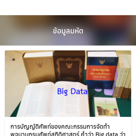
Skip
to
content
ข้อมูลมหัต
การบัญญัติศัพท์ของคณะกรรมการจัดทำ
พจนานุกรมศัพท์สถิติศาสตร์ คำว่า Big data ว่า