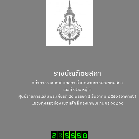
ราชบัณฑิตยสภา
ที่ทำการราชบัณฑิตยสภา สำนักงานราชบัณฑิตยสภา
เลขที่ ๑๒๐ หมู่ ๓
ศูนย์ราชการเฉลิมพระเกียรติ ๘๐ พรรษา ๕ ธันวาคม ๒๕๕๐ (อาคารซี)
แขวงทุ่งสองห้อง เขตหลักสี่ กรุงเทพมหานคร ๑๐๒๑๐