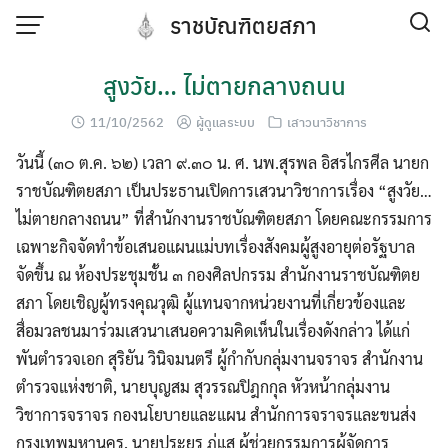
Skip
ราชบัณฑิตยสภา
to
content
สูงวัย… ไม่ตายกลางถนน
11/10/2562
ผู้ดูแลระบบ
เสาวนาวิชาการ
วันนี้ (๓๐ ต.ค. ๖๒) เวลา ๙.๓๐ น. ศ. นพ.สุรพล อิสรไกรศีล นายก
ราชบัณฑิตยสภา เป็นประธานเปิดการเสวนาวิชาการเรื่อง “สูงวัย…
ไม่ตายกลางถนน” ที่สำนักงานราชบัณฑิตยสภา โดยคณะกรรมการ
เฉพาะกิจจัดทำข้อเสนอแผนแม่บทเรื่องสังคมผู้สูงอายุต่อรัฐบาล
จัดขึ้น ณ ห้องประชุมชั้น ๓ กองศิลปกรรม สำนักงานราชบัณฑิตย
สภา โดยเชิญผู้ทรงคุณวุฒิ ผู้แทนจากหน่วยงานที่เกี่ยวข้องและ
สื่อมวลชนมาร่วมเสวนาเสนอความคิดเห็นในเรื่องดังกล่าว ได้แก่
พันตำรวจเอก สุริยัน วินิจมนตรี ผู้กำกับกลุ่มงานจราจร สำนักงาน
ตำรวจแห่งชาติ, นายบุญสม สุวรรณปิฎกกุล หัวหน้ากลุ่มงาน
วิชาการจราจร กองนโยบายและแผน สำนักการจราจรและขนส่ง
กรุงเทพมหานคร, นายประยูร ภู่แส ผู้ช่วยกรรมการผู้จัดการ