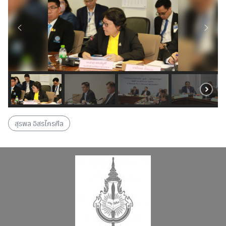
Search
Search
for:
สุรพล อิสรไกรศีล