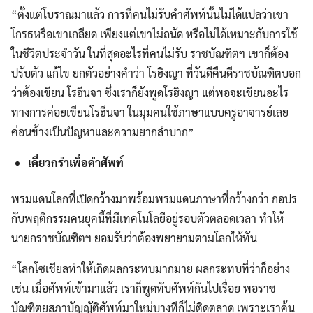
“ตั้งแต่โบราณมาแล้ว การที่คนไม่รับคำศัพท์นั้นไม่ได้แปลว่าเขา
โกรธหรือเขาเกลียด เพียงแต่เขาไม่ถนัด หรือไม่ได้เหมาะกับการใช้
ในชีวิตประจำวัน ในที่สุดอะไรที่คนไม่รับ ราชบัณฑิตฯ เขาก็ต้อง
ปรับตัว แก้ไข ยกตัวอย่างคำว่า โรฮิงญา ที่วันดีคืนดีราชบัณฑิตบอก
ว่าต้องเขียน โรฮีนจา ซึ่งเราก็ยังพูดโรฮิงญา แต่พอจะเขียนอะไร
ทางการค่อยเขียนโรฮีนจา ในมุมคนใช้ภาษาแบบครูอาจารย์เลย
ค่อนข้างเป็นปัญหาและความยากลำบาก”
เคี่ยวกรำเพื่อคำศัพท์
พรมแดนโลกที่เปิดกว้างมาพร้อมพรมแดนภาษาที่กว้างกว่า กอปร
กับพฤติกรรมคนยุคนี้ที่มีเทคโนโลยีอยู่รอบตัวตลอดเวลา ทำให้
นายกราชบัณฑิตฯ ยอมรับว่าต้องพยายามตามโลกให้ทัน
“โลกโซเชียลทำให้เกิดผลกระทบมากมาย ผลกระทบที่ว่าก็อย่าง
เช่น เมื่อศัพท์เข้ามาแล้ว เราก็พูดทับศัพท์กันไปเรื่อย พอราช
บัณฑิตยสภาบัญญัติศัพท์มาใหม่บางทีก็ไม่ติดตลาด เพราะเราคุ้น