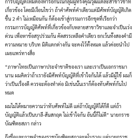
การบัญญัติใหม่ต้องหารือกันในกลุ่มผู้ทรงคุณวุฒิแต่ละสาขาวิชาที่
เกี่ยวข้อง โดยมีเงื่อนไขว่า ถ้าคำศัพท์คำเดียวแต่มีศัพท์บัญญัติเกิด
ขึ้น 2 คำ ไม่เหมือนกัน ก็ต้องเข้าสู่กรรมการอีกชุดที่เรียกว่า
กรรมการบัญญัติศัพท์ที่เกี่ยวข้องกับหลายสาขาวิชาและจำเป็นเร่ง
ด่วน เพื่อหาข้อสรุปร่วมกัน คัดสรรเหลือคำเดียว ยกเว้นทั้งสองคำมี
ความหมาย บริบท มิติแตกต่างกัน จะคงไว้ทั้งหมด แล้วค่อยนำไป
เผยแพร่ทางสื่อ
“ภาษาไทยเป็นภาษาประจำชาติของเรา และเราเป็นเอกราชมา
นาน ผมคิดว่าถ้าเรายังมีศัพท์บัญญัติที่เข้าใจกันได้ แล้วมีผู้ใช้ ผมก็
ว่าเป็นเรื่องดี ควรจะต้องทำต่อ มิเช่นนั้นเราก็ต้องทับศัพท์กันไป
หมด
ผมไม่ได้หมายความว่าทับศัพท์ไม่ดี แต่ถ้าบัญญัติได้ก็ดี แต่ถ้า
บัญญัติแล้วเป็นบาลี-สันสกฤต ไม่เข้าใจกัน อันนี้ก็ไม่ดี” นายกราช
บัณฑิตยสภา กล่าว
ถึงชื่อและภาพจำของราชบัณฑิตยสภาจะดูโบราณ แต่นายกราช