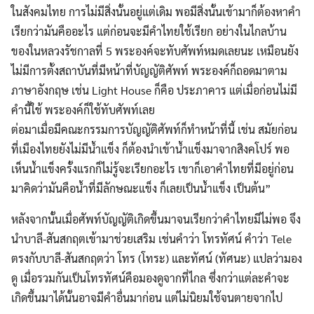
ในสังคมไทย การไม่มีสิ่งนั้นอยู่แต่เดิม พอมีสิ่งนั้นเข้ามาก็ต้องหาคำ
เรียกว่ามันคืออะไร แต่ก่อนจะมีคำไทยใช้เรียก อย่างในไกลบ้าน
ของในหลวงรัชกาลที่ 5 พระองค์จะทับศัพท์หมดเลยนะ เหมือนยัง
ไม่มีการตั้งสถาบันที่มีหน้าที่บัญญัติศัพท์ พระองค์ก็ถอดมาตาม
ภาษาอังกฤษ เช่น Light House ก็คือ ประภาคาร แต่เมื่อก่อนไม่มี
คำนี้ใช้ พระองค์ก็ใช้ทับศัพท์เลย
ต่อมาเมื่อมีคณะกรรมการบัญญัติศัพท์ก็ทำหน้าที่นี้ เช่น สมัยก่อน
ที่เมืองไทยยังไม่มีน้ำแข็ง ก็ต้องนำเข้าน้ำแข็งมาจากสิงคโปร์ พอ
เห็นน้ำแข็งครั้งแรกก็ไม่รู้จะเรียกอะไร เขาก็เอาคำไทยที่มีอยู่ก่อน
มาคิดว่ามันคือน้ำที่มีลักษณะแข็ง ก็เลยเป็นน้ำแข็ง เป็นต้น”
Search
Search
for:
หลังจากนั้นเมื่อศัพท์บัญญัติเกิดขึ้นมาจนเรียกว่าคำไทยมีไม่พอ จึง
นำบาลี-สันสกฤตเข้ามาช่วยเสริม เช่นคำว่า โทรทัศน์ คำว่า Tele
ตรงกับบาลี-สันสกฤตว่า โทร (โทระ) และทัศน์ (ทัศนะ) แปลว่ามอง
ดู เมื่อรวมกันเป็นโทรทัศน์คือมองดูจากที่ไกล ซึ่งกว่าแต่ละคำจะ
เกิดขึ้นมาได้นั้นอาจมีคำอื่นมาก่อน แต่ไม่นิยมใช้จนตายจากไป