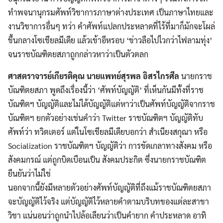
ทำพจนานุกรมศัพท์วิชาการภาษาต่างประเทศ เป็นภาษาไทยและ
งานวิชาการอื่นๆ ทว่า คำศัพท์แปลกประหลาดที่ไร้ที่มาก็มักจะโผล่
ขึ้นกลางโซเชียลมีเดีย แล้วเข้าอีหรอบ ‘ข่าวลือไปไวกว่าไฟลามทุ่ง’
จนราชบัณฑิตยสภาถูกกล่าวหาว่าเป็นตัวตลก
ศาสตราจารย์เกียรติคุณ นายแพทย์สุรพล อิสรไกรศีล
นายกราช
บัณฑิตยสภา พูดถึงเรื่องนี้ว่า ‘ศัพท์บัญญัติ’ ที่เห็นกันมีทั้งที่ราช
บัณฑิตฯ บัญญัติและไม่ได้บัญญัติแต่หาว่าเป็นศัพท์บัญญัติจากราช
บัณฑิตฯ ยกตัวอย่างเช่นคำว่า Twitter ราชบัณฑิตฯ บัญญัติทับ
ศัพท์ว่า ทวิตเตอร์ แต่ในโซเชียลมีเดียบอกว่า สำเนียงสกุณา หรือ
Socialization ราชบัณฑิตฯ บัญญัติว่า การขัดเกลาทางสังคม หรือ
สังคมกรณ์ แต่ถูกบิดเบือนเป็น สังคมประกิต ซึ่งนายกราชบัณฑิต
ยืนยันว่าไม่ใช่
นอกจากนี้ยังมีหลายตัวอย่างศัพท์บัญญัติที่ถึงแม้ราชบัณฑิตยสภา
จะบัญญัติไว้จริง แต่บัญญัติไว้หลายคำตามบริบทของแต่ละสาขา
วิชา แน่นอนว่าถูกนำไปล้อเลียนว่าเป็นคำยาก คำประหลาด อาทิ