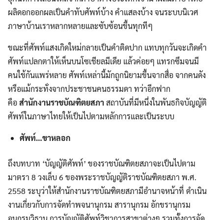
ผลิดอกออกผลเป็นคำทับศัพท์บ้าง คำแสลงบ้าง จนระบบนิเวศ
ภาษาบ้านเราหลากหลายและซับซ้อนขึ้นทุกทีๆ
ขณะที่ศัพท์แสงเกิดใหม่กลายเป็นคำติดปาก แทบทุกวันจะเกิดคำ
ศัพท์แปลกตาให้เห็นบนโซเชียลมีเดีย แล้วค่อยๆ แทรกซึมจนมี
คนใช้กันแพร่หลาย ศัพท์เหล่านี้มักถูกนิยามขึ้นจากสื่อ จากคนดัง
หรือแม้กระทั่งจากประชาชนคนธรรมดา ทว่าอีกฟาก
คือ
สำนักงานราชบัณฑิตยสภา
สถาบันที่มีหนึ่งในพันธกิจบัญญัติ
ศัพท์ในภาษาไทยให้เป็นไปตามหลักการและเป็นระบบ
ศัพท์…ขาหลอก
ถึงบทบาท ‘บัญญัติศัพท์’ ของราชบัณฑิตยสภาจะเป็นไปตาม
มาตรา 8 วงเล็บ 6 ของพระราชบัญญัติราชบัณฑิตยสภา พ.ศ.
2558 ระบุว่าให้สำนักงานราชบัณฑิตยสภามีอำนาจหน้าที่ ดําเนิน
งานเกี่ยวกับการจัดทำพจนานุกรม สารานุกรม อักขรานุกรม
อนุกรมวิธาน การบัญญัติศัพท์วิชาการสาขาต่างๆ รวมทั้งการจัด