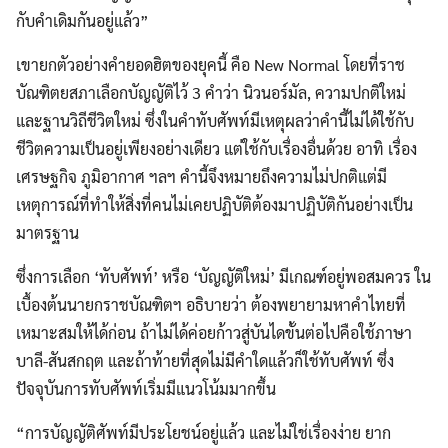
กับคำเดิมกันอยู่แล้ว”
เขายกตัวอย่างคำยอดฮิตของยุคนี้ คือ New Normal โดยที่ราช
บัณฑิตยสภาเลือกบัญญัติไว้ 3 คำว่า นิวนอร์มัล, ความปกติใหม่
และฐานวิถีชีวิตใหม่ ซึ่งในคำทับศัพท์มีเหตุผลว่าคำนี้ไม่ได้ใช้กับ
ชีวิตความเป็นอยู่เพียงอย่างเดียว แต่ใช้กับเรื่องอื่นด้วย อาทิ เรื่อง
เศรษฐกิจ ภูมิอากาศ ฯลฯ คำนี้จึงหมายถึงความไม่ปกติแต่มี
เหตุการณ์ที่ทำให้สิ่งที่คนไม่เคยปฏิบัติต้องมาปฏิบัติกันอย่างเป็น
มาตรฐาน
ซึ่งการเลือก ‘ทับศัพท์’ หรือ ‘บัญญัติใหม่’ มีเกณฑ์อยู่พอสมควร ใน
เบื้องต้นนายกราชบัณฑิตฯ อธิบายว่า ต้องพยายามหาคำไทยที่
เหมาะสมให้ได้ก่อน ถ้าไม่ได้ค่อยก้าวสู่บันไดขั้นต่อไปคือใช้ภาษา
บาลี-สันสกฤต และถ้าท้ายที่สุดไม่มีคำใดแล้วก็ใช้ทับศัพท์ ซึ่ง
ปัจจุบันการทับศัพท์เริ่มมีแนวโน้มมากขึ้น
“การบัญญัติศัพท์มีประโยชน์อยู่แล้ว และไม่ใช่เรื่องง่าย ยาก