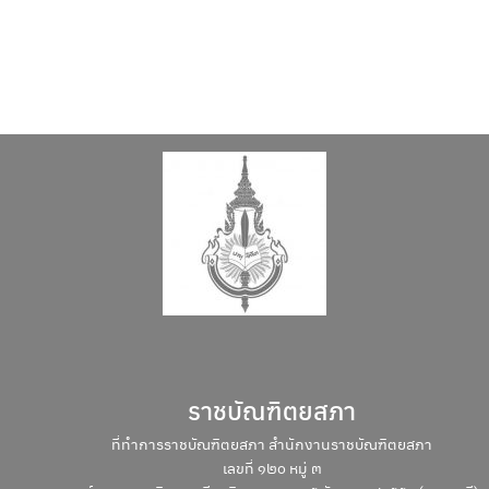
ราชบัณฑิตยสภา
ที่ทำการราชบัณฑิตยสภา สำนักงานราชบัณฑิตยสภา
เลขที่ ๑๒๐ หมู่ ๓