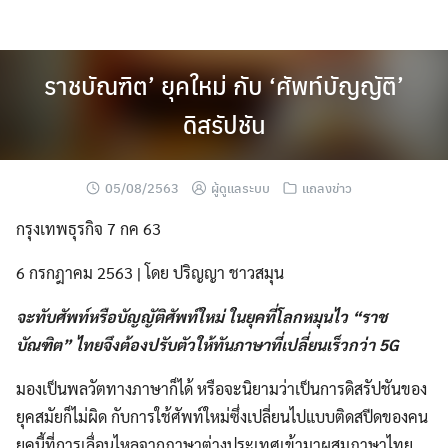
Skip
to
content
ราชบัณฑิต’ ยุคใหม่ กับ ‘ศัพท์บัญญัติ’
ดิสรัปชัน
05/08/2563
ผู้ดูแลระบบ
แถลงข่าว
กรุงเทพธุรกิจ 7 กค 63
6 กรกฎาคม 2563 | โดย ปริญญา ชาวสมุน
จะทับศัพท์หรือบัญญัติศัพท์ใหม่ ในยุคที่โลกหมุนไว “ราช
บัณฑิต” ไทยจึงต้องปรับตัวให้ทันภาษาที่เปลี่ยนเร็วกว่า 5G
มองเป็นพลวัตทางภาษาก็ได้ หรือจะนิยามว่าเป็นการดิสรัปชันของ
ยุคสมัยก็ไม่ผิด กับการใช้ศัพท์ใหม่ซึ่งเปลี่ยนไปแบบติดสปีดของคน
ยุคนี้ที่การเลื่อนไหลจากภาษาต่างประเทศเข้ามาผสมภาษาไทย