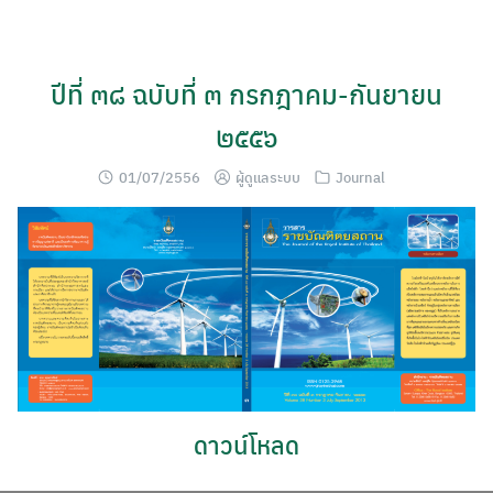
Skip
to
content
ปีที่ ๓๘ ฉบับที่ ๓ กรกฎาคม-กันยายน
๒๕๕๖
01/07/2556
ผู้ดูแลระบบ
Journal
ดาวน์โหลด