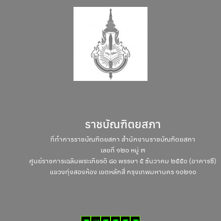
Search
Search
for:
ราชบัณฑิตยสภา
ที่ทำการราชบัณฑิตยสภา สำนักงานราชบัณฑิตยสภา
เลขที่ ๑๒๐ หมู่ ๓
ศูนย์ราชการเฉลิมพระเกียรติ ๘๐ พรรษา ๕ ธันวาคม ๒๕๕๐ (อาคารซี)
แขวงทุ่งสองห้อง เขตหลักสี่ กรุงเทพมหานคร ๑๐๒๑๐