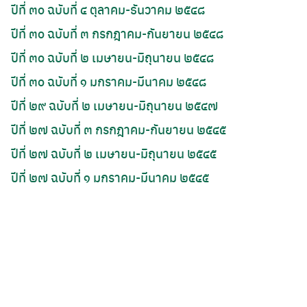
ปีที่ ๓๐ ฉบับที่ ๔ ตุลาคม-ธันวาคม ๒๕๔๘
ปีที่ ๓๐ ฉบับที่ ๓ กรกฎาคม-กันยายน ๒๕๔๘
Search
Search
for:
ปีที่ ๓๐ ฉบับที่ ๒ เมษายน-มิถุนายน ๒๕๔๘
ปีที่ ๓๐ ฉบับที่ ๑ มกราคม-มีนาคม ๒๕๔๘
ปีที่ ๒๙ ฉบับที่ ๒ เมษายน-มิถุนายน ๒๕๔๗
ปีที่ ๒๗ ฉบับที่ ๓ กรกฎาคม-กันยายน ๒๕๔๕
ปีที่ ๒๗ ฉบับที่ ๒ เมษายน-มิถุนายน ๒๕๔๕
ปีที่ ๒๗ ฉบับที่ ๑ มกราคม-มีนาคม ๒๕๔๕