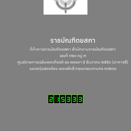
ราชบัณฑิตยสภา
Search
ที่ทำการราชบัณฑิตยสภา สำนักงานราชบัณฑิตยสภา
Search
for:
เลขที่ ๑๒๐ หมู่ ๓
ศูนย์ราชการเฉลิมพระเกียรติ ๘๐ พรรษา ๕ ธันวาคม ๒๕๕๐ (อาคารซี)
แขวงทุ่งสองห้อง เขตหลักสี่ กรุงเทพมหานคร ๑๐๒๑๐